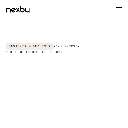
INSIGHTS & ANÁLISIS
•
14-12-2025
•
4 MIN 
DE TIEMPO DE LECTURA
Agencia
de
marketing
o
equipo
interno:
cuándo
conviene
cada
opción