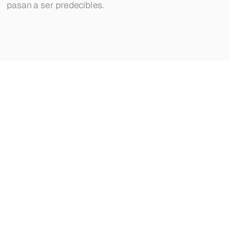
pasan a ser predecibles.
a
nuestros
otros
ones
y
estrategias.