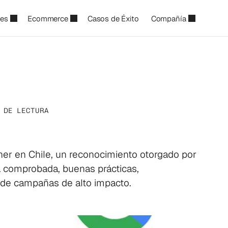
les
Ecommerce
Casos de Éxito
Compañía
 DE LECTURA
gle
Partner
líder
en
Ch
er en Chile, un reconocimiento otorgado por
 comprobada, buenas prácticas,
o de campañas de alto impacto.