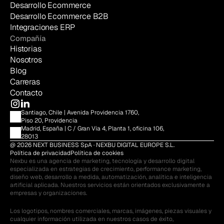
Desarrollo Ecommerce
Desarrollo Ecommerce B2B
Integraciones ERP
Compañía
Historias
Nosotros
Blog
Carreras
Contacto
Santiago, Chile | Avenida Providencia 1760, 
Piso 20, Providencia
Madrid, España | C / Gran Vía 4, Planta 1, oficina 106, 
28013
@ 2026 NEXT BUSINESS SpA · NEXBU DIGITAL EUROPE S.L.
Política de privacidad
Política de cookies
Nexbu es una agencia de marketing, tecnología y desarrollo digital 
especializada en estrategias de crecimiento, performance marketing, 
diseño web, desarrollo a medida, automatización, analítica e inteligencia 
artificial aplicada. Nuestros servicios están orientados exclusivamente a 
empresas y organizaciones.
Los logotipos, nombres comerciales, marcas, imágenes, piezas visuales y 
cualquier información utilizada en nuestros casos de éxito, 