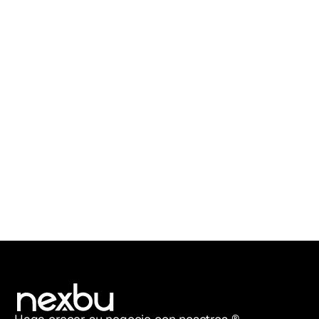
18-03-2026
•
INSIGHTS & ANÁLISIS
Leer más
Automatización de marketing sin
HubSpot: opciones para Latam
Rocío Villalobos
Account Manager @ Nexbu