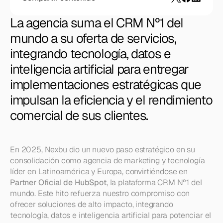
La agencia suma el CRM Nº1 del 
mundo a su oferta de servicios, 
integrando tecnología, datos e 
inteligencia artificial para entregar 
implementaciones estratégicas que 
impulsan la eficiencia y el rendimiento 
comercial de sus clientes.
En 2025, Nexbu dio un nuevo paso estratégico en su 
consolidación como agencia de marketing y tecnología 
líder en Latinoamérica y Europa, convirtiéndose en 
Partner Oficial de HubSpot
, la plataforma CRM Nº1 del 
mundo. Este hito refuerza nuestro compromiso con 
ofrecer soluciones de alto impacto, integrando 
tecnología, datos e inteligencia artificial para potenciar el 