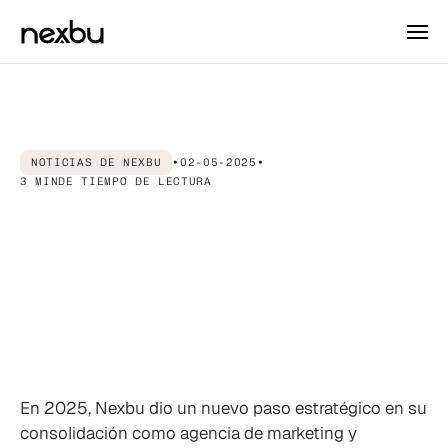
NOTICIAS DE NEXBU
•
02-05-2025
•
3 MIN
DE TIEMPO DE LECTURA
Nexbu
es
una
Agencia
Partner
Oficial
de
HubSpot
en
Chile
En 2025, Nexbu dio un nuevo paso estratégico en su
consolidación como agencia de marketing y